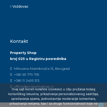
Voždovac
Kontakt
Property Shop
broj 025 u Registru posrednika
Milovana Marinkovića 15, Beograd
+381 69 779 759
+381 11 2495 313
office@propertyshop.rs
Ovaj sajt koristi kolačiće (cookies) u cilju pružanja boljeg
korisničkog iskustva, prikazivanja personalizovanog sadržaja,
sprečavanja spama, jednostavnije moderacije komentara,
prikazivanja reklama, kao i za druge funkcionalnosti koje ne