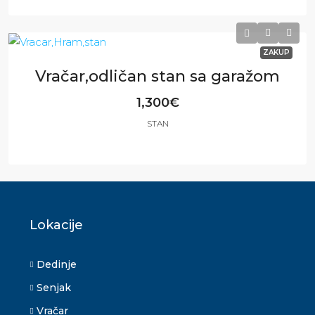
3
2
100
m²
ZAKUP
Vračar,odličan stan sa garažom
1,300€
STAN
2
2
85
m²
Lokacije
Dedinje
Senjak
Vračar