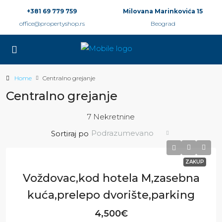
+381 69 779 759
Milovana Marinkovića 15
office@propertyshop.rs
Beograd
Home
Centralno grejanje
Centralno grejanje
7 Nekretnine
Podrazumevano
Sortiraj po
ZAKUP
Voždovac,kod hotela M,zasebna
kuća,prelepo dvorište,parking
4,500€