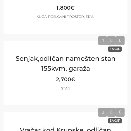
1,800€
KUĆA, POSLOVNI PROSTOR, STAN
3
3
131
m²
ZAKUP
Senjak,odličan namešten stan
155kvm, garaža
2,700€
STAN
3
2
155
m²
ZAKUP
Vračar,kod Krunske ,odličan