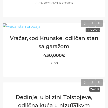
KUĆA, POSLOVNI PROSTOR
4
3
290
m²
PRODAJA
Vračar,kod Krunske, odličan stan
sa garažom
430,000€
STAN
2
2
86
m²
ZAKUP
Dedinje, u blizini Tolstojeve,
odlična kuća u nizu131kvm