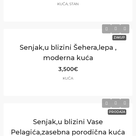
KUĆA, STAN
4
3
290
m²
ZAKUP
Senjak,u blizini Šehera,lepa ,
moderna kuća
3,500€
KUĆA
4
4
230
m²
PRODAJA
Senjak,u blizini Vase
Pelagića,zasebna porodična kuća