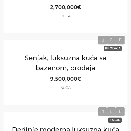
2,700,000€
KUĆA
4
4
542
m²
PRODAJA
Senjak, luksuzna kuća sa
bazenom, prodaja
9,500,000€
KUĆA
5
4
850
m²
ZAKUP
Dedinje,moderna luksuzna kuća