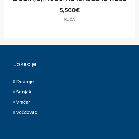
5,500€
KUĆA
4
2 & toalet
272
m²
Lokacije
Dedinje
Senjak
Vračar
Voždovac