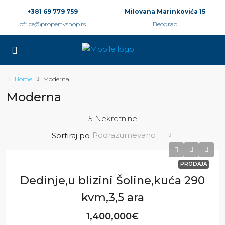
+381 69 779 759
Milovana Marinkovića 15
office@propertyshop.rs
Beograd
Home
Moderna
Moderna
5 Nekretnine
Podrazumevano
Sortiraj po
PRODAJA
Dedinje,u blizini Šoline,kuća 290
kvm,3,5 ara
1,400,000€