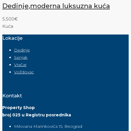
Dedinje,moderna luksuzna kuća
5,500€
Kuća
Lokacije
Dedinje
Senjak
Vračar
Voždovac
Kontakt
Property Shop
broj 025 u Registru posrednika
Milovana Marinkovića 15, Beograd