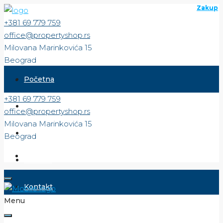
Zakup
Zakup
Zakup
Zakup
+381 69 779 759
office@propertyshop.rs
Milovana Marinkovića 15
Beograd
Početna
+381 69 779 759
Prodaja
office@propertyshop.rs
Milovana Marinkovića 15
Zakup
Beograd
O nama
Kontakt
Menu