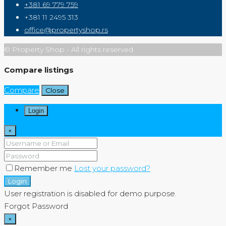
+381 69 779 759
+381 11 2495 313
office@propertyshop.rs
© Property Shop - All rights reserved
Compare listings
Compare
Close
Login
×
Remember me
Lost your password?
Login
User registration is disabled for demo purpose.
Forgot Password
×