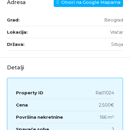
Adresa
Otvori na Google Mapama
Grad:
Beograd
Lokacija:
Vračar
Država:
Srbija
Detalji
Property ID
Ra01024
Cena
2,500€
Površina nekretnine
166 m²
Spavaće sobe
2