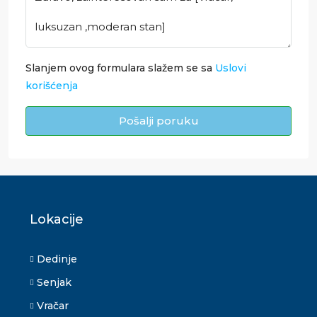
Slanjem ovog formulara slažem se sa
Uslovi
korišćenja
Pošalji poruku
Lokacije
Dedinje
Senjak
Vračar