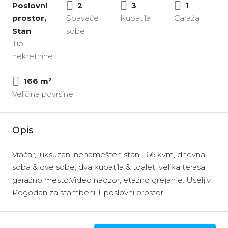
Poslovni
2
3
1
prostor,
Spavaće
Kupatila
Garaža
Stan
sobe
Tip
nekretnine
166 m²
Veličina površine
Opis
Vračar, luksuzan ,nenamešten stan, 166 kvm, dnevna
soba & dve sobe, dva kupatila & toalet, velika terasa,
garažno mesto.Video nadzor, etažno grejanje. Useljiv.
Pogodan za stambeni ili poslovni prostor.