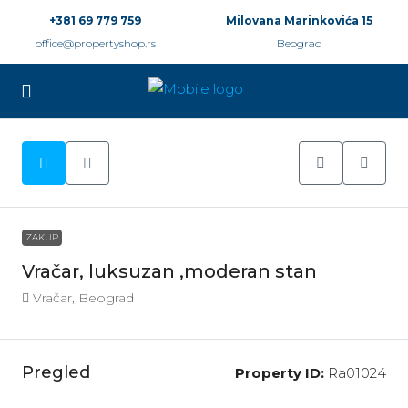
+381 69 779 759
Milovana Marinkovića 15
office@propertyshop.rs
Beograd
ZAKUP
Vračar, luksuzan ,moderan stan
Vračar, Beograd
Pregled
Property ID:
Ra01024