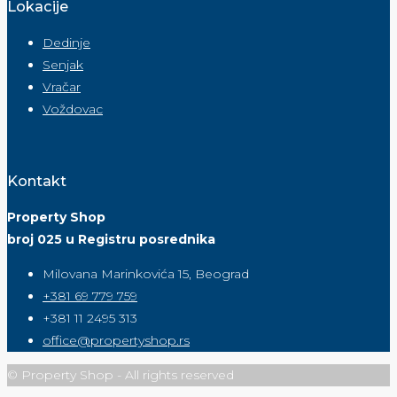
Lokacije
Dedinje
Senjak
Vračar
Voždovac
Kontakt
Property Shop
broj 025 u Registru posrednika
Milovana Marinkovića 15, Beograd
+381 69 779 759
+381 11 2495 313
office@propertyshop.rs
© Property Shop - All rights reserved