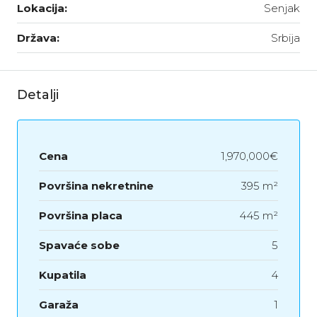
Lokacija:
Senjak
Država:
Srbija
Detalji
Cena
1,970,000€
Površina nekretnine
395 m²
Površina placa
445 m²
Spavaće sobe
5
Kupatila
4
Garaža
1