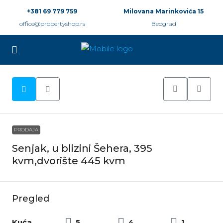
+381 69 779 759
Milovana Marinkovića 15
office@propertyshop.rs
Beograd
PRODAJA
Senjak, u blizini Šehera, 395
kvm,dvorište 445 kvm
Pregled
Kuća
5
4
1