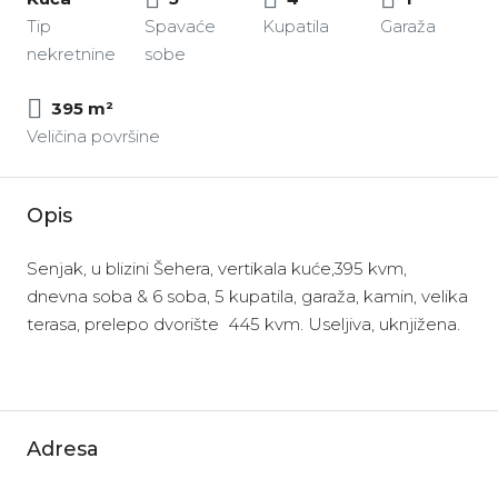
Tip
Spavaće
Kupatila
Garaža
nekretnine
sobe
395 m²
Veličina površine
Opis
Senjak, u blizini Šehera, vertikala kuće,395 kvm,
dnevna soba & 6 soba, 5 kupatila, garaža, kamin, velika
terasa, prelepo dvorište 445 kvm. Useljiva, uknjižena.
Adresa