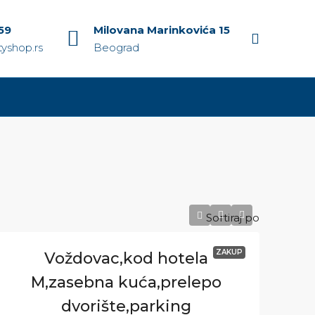
59
Milovana Marinkovića 15
yshop.rs
Beograd
Sortiraj po
ZAKUP
Voždovac,kod hotela
M,zasebna kuća,prelepo
dvorište,parking