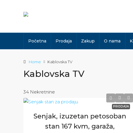
Početna
Prodaja
Zakup
O nama
K
Home
Kablovska TV
Kablovska TV
34 Nekretnine
PRODAJA
Senjak, izuzetan petosoban
stan 167 kvm, garaža,