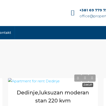
+381 69 779 7
office@propert
ontakt
ZAKUP
Dedinje,luksuzan moderan
stan 220 kvm