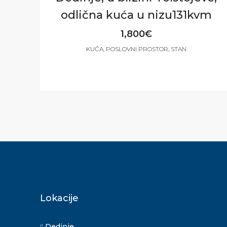
odlična kuća u nizu131kvm
1,800€
KUĆA, POSLOVNI PROSTOR, STAN
3
3
131
m²
Lokacije
Dedinje