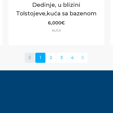
Dedinje, u blizini
Tolstojeve,kuća sa bazenom
6,000€
KUĆA
4
4
450
m²
1
2
3
4