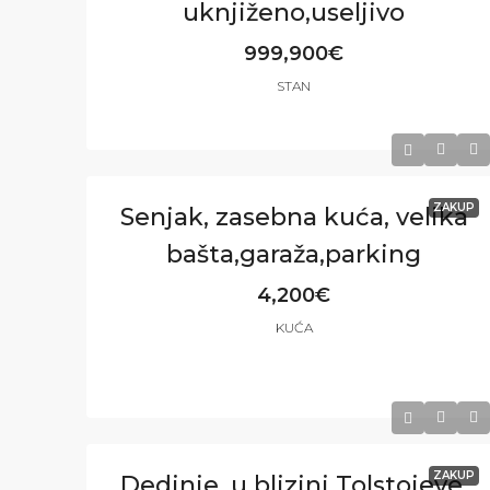
uknjiženo,useljivo
999,900€
STAN
4
3
167
m²
ZAKUP
Senjak, zasebna kuća, velika
bašta,garaža,parking
4,200€
KUĆA
7
5
500
m²
ZAKUP
Dedinje, u blizini Tolstojeve,