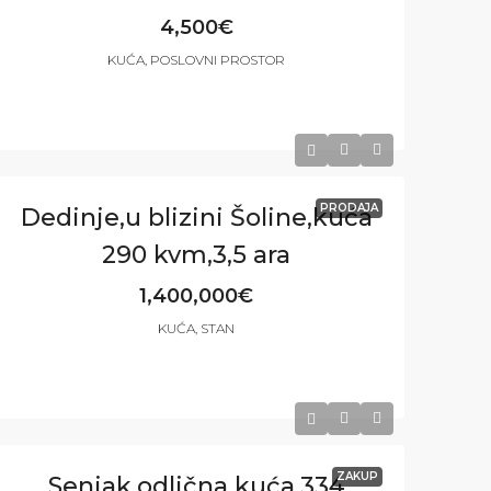
4,500€
KUĆA, POSLOVNI PROSTOR
4
3
290
m²
PRODAJA
Dedinje,u blizini Šoline,kuća
290 kvm,3,5 ara
1,400,000€
KUĆA, STAN
4
3
290
m²
ZAKUP
Senjak,odlična kuća,334