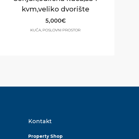
kvm,veliko dvorište
5,000€
KUĆA, POSLOVNI PROSTOR
5
3
334
m²
Kontakt
Property Shop