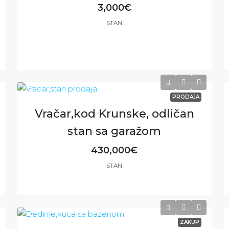
3,000€
STAN
3
3
220
m²
PRODAJA
Vračar,kod Krunske, odličan
stan sa garažom
430,000€
STAN
2
2
86
m²
ZAKUP